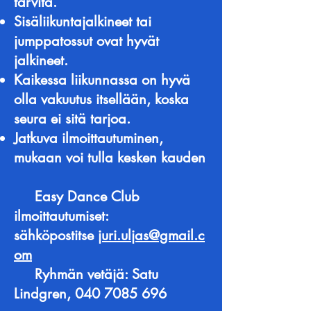
tarvita.
Sisäliikuntajalkineet tai
jumppatossut ovat hyvät
jalkineet.
Kaikessa liikunnassa on hyvä
olla vakuutus itsellään, koska
seura ei sitä tarjoa.
Jatkuva ilmoittautuminen,
mukaan voi tulla kesken kauden
Easy Dance Club
ilmoittautumiset:
sähköpostitse
juri.uljas@gmail.c
om
Ryhmän vetäjä: Satu
Lindgren,
040 7085 696