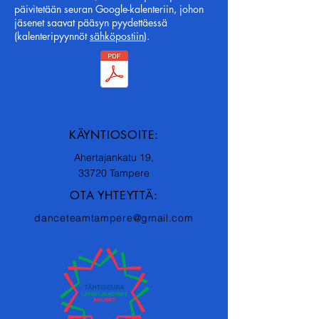
päivitetään seuran Google-kalenteriin, johon
jäsenet saavat pääsyn pyydettäessä
(kalenteripyynnöt
sähköpostiin
).
KÄYNTIOSOITE:
Ahertajankatu 19,
33720 Tampere
OTA YHTEYTTÄ:
danceteamtampere@gmail.com