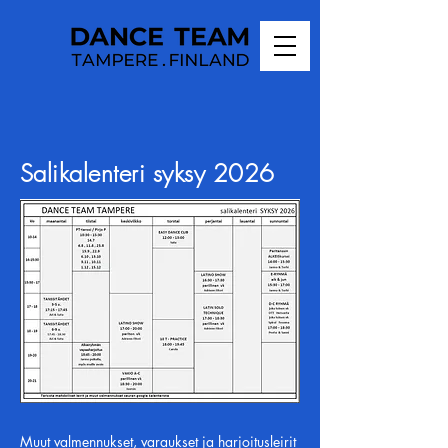
Salikalenteri syksy 2026
Muut valmennukset, varaukset ja harjoitusleirit